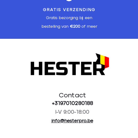
GRATIS VERZENDING
Gratis bezorging bij een
bestelling van
€200
of meer
Contact
+3197010280188
I-V 9:00-18:00
info@hesterpro.be