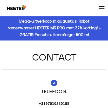
Spring
Ma
naar
Me
de
Mega-uitverkoop in augustus! Robot
inhoud
ramenwasser HESTER M3 PRO met 37% korting! +
GRATIS: Frosch ruitenreiniger 500 ml
CONTACT
TELEFOON:
+3197010280188